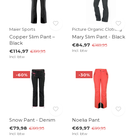
Maier Sports
Picture Organic Clothing
Copper Slim Pant –
Mary Slim Pant - Black
Black
€84,97
€169,95
€114,97
Incl. btw
€199,95
Incl. btw
-60%
-30%
Snow Pant - Denim
Noelia Pant
€79,98
€69,97
€199,95
€99,95
Incl. btw
Incl. btw