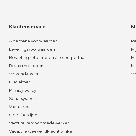
Klantenservice
M
Algemene voorwaarden
Re
Leveringsvoorwaarden
Mi
Bestelling retourneren & retourportaal
Mi
Betaalmethoden
Mi
Verzendkosten
Ve
Disclaimer
Privacy policy
Spaarsysteem
Vacatures
Openingstijden
Vacture verkoopmedewerker
Vacature weekendkracht winkel