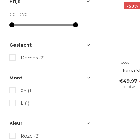
Prijs
-50%
€0
-
€70
Geslacht
Dames
(2)
Roxy
Pluma Sh
Maat
€49,97
Incl. btw
XS
(1)
L
(1)
Kleur
Roze
(2)