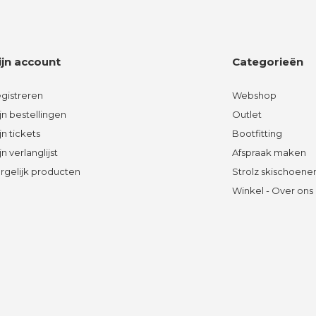
ijn account
Categorieën
gistreren
Webshop
jn bestellingen
Outlet
jn tickets
Bootfitting
jn verlanglijst
Afspraak maken
rgelijk producten
Strolz skischoene
Winkel - Over ons