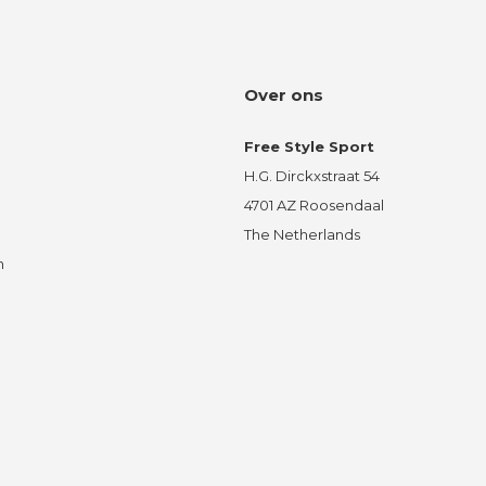
Over ons
Free Style Sport
H.G. Dirckxstraat 54
4701 AZ Roosendaal
The Netherlands
n