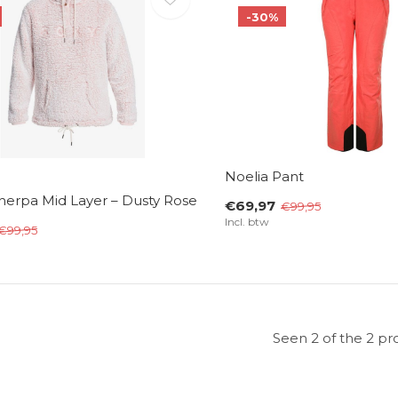
-30%
Noelia Pant
erpa Mid Layer – Dusty Rose
€69,97
€99,95
Incl. btw
€99,95
Seen 2 of the 2 pr