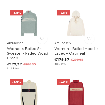
-40%
-40%
Amundsen
Amundsen
Women's Boiled Ski
Women's Boiled Hoodie
Sweater - Faded Woad
Laced – Oatmeal
Green
€179,37
€298,95
€179,37
Incl. btw
€298,95
Incl. btw
-40%
-40%