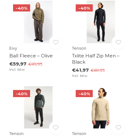
-40%
-40%
Eivy
Tenson
Ball Fleece – Olive
Txlite Half Zip Men –
Black
€59,97
€99,95
Incl. btw
€41,97
€69,95
Incl. btw
-40%
-40%
Tenson
Tenson