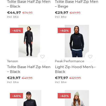
Txlite Base Half Zip Men
Txlite Base Half Zip Men
– Black
– Beige
€44,97
€29,97
€74,95
€49,95
Incl. btw
Incl. btw
-40%
-40%
Tenson
Peak Performance
Txlite Base Half Zip Men
Light Zip Hood Men’s -
– Black
Black
€29,97
€77,97
€49,95
€129,95
Incl. btw
Incl. btw
-40%
-40%