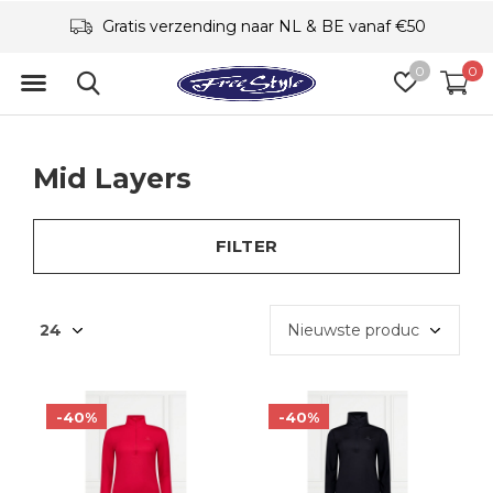
Specialisme
0
0
Mid Layers
FILTER
-40%
-40%