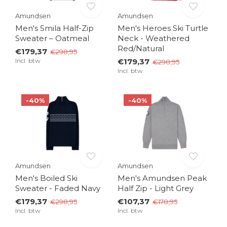
Amundsen
Amundsen
Men's 5mila Half-Zip
Men's Heroes Ski Turtle
Sweater – Oatmeal
Neck - Weathered
Red/Natural
€179,37
€298,95
Incl. btw
€179,37
€298,95
Incl. btw
-40%
-40%
Amundsen
Amundsen
Men's Boiled Ski
Men's Amundsen Peak
Sweater - Faded Navy
Half Zip - Light Grey
€179,37
€107,37
€298,95
€178,95
Incl. btw
Incl. btw