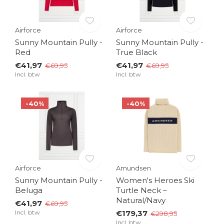
Airforce
Airforce
Sunny Mountain Pully -
Sunny Mountain Pully -
Red
True Black
€41,97
€41,97
€69,95
€69,95
Incl. btw
Incl. btw
-40%
-40%
Airforce
Amundsen
Sunny Mountain Pully -
Women's Heroes Ski
Beluga
Turtle Neck –
Natural/Navy
€41,97
€69,95
Incl. btw
€179,37
€298,95
Incl. btw