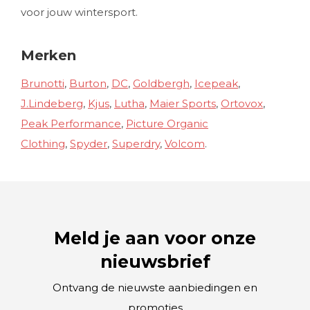
voor jouw wintersport.
Merken
Brunotti
,
Burton
,
DC
,
Goldbergh
,
Icepeak
,
J.Lindeberg
,
Kjus
,
Lutha
,
Maier Sports
,
Ortovox
,
Peak Performance
,
Picture Organic
Clothing
,
Spyder
,
Superdry
,
Volcom
.
Meld je aan voor onze
nieuwsbrief
Ontvang de nieuwste aanbiedingen en
promoties