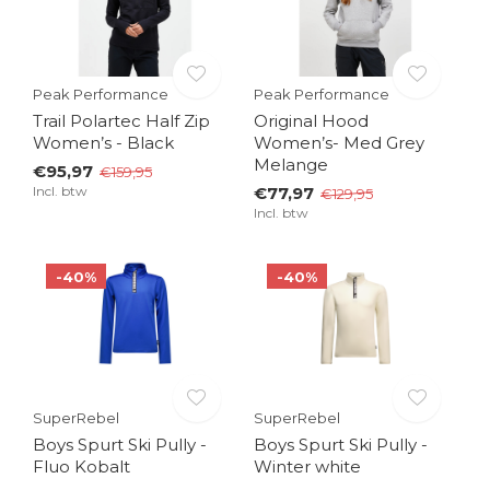
Peak Performance
Peak Performance
Trail Polartec Half Zip
Original Hood
Women’s - Black
Women’s- Med Grey
Melange
€95,97
€159,95
Incl. btw
€77,97
€129,95
Incl. btw
-40%
-40%
SuperRebel
SuperRebel
Boys Spurt Ski Pully -
Boys Spurt Ski Pully -
Fluo Kobalt
Winter white