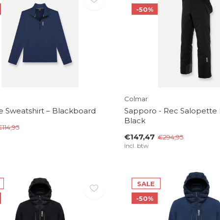
-50%
Colmar
 Sweatshirt – Blackboard
Sapporo - Rec Salopette 
Black
€114,95
€147,47
€294,95
Incl. btw
SALE
-50%