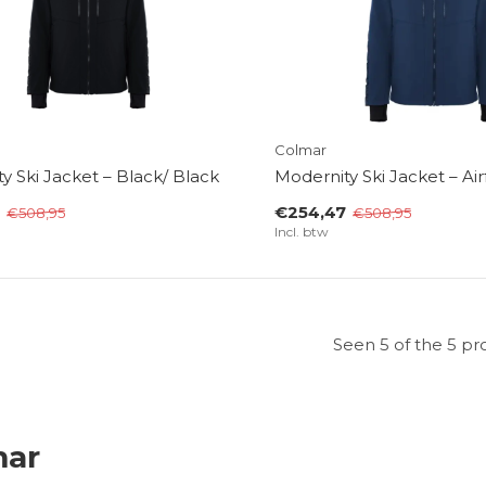
Colmar
y Ski Jacket – Black/ Black
Modernity Ski Jacket – Ai
€254,47
€508,95
€508,95
Incl. btw
Seen 5 of the 5 pr
mar