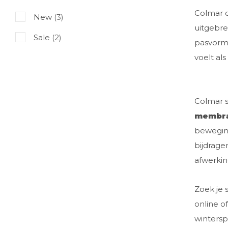
Colmar c
New
(3)
uitgebre
Sale
(2)
pasvorm d
voelt als
Colmar s
membr
beweging
bijdrage
afwerkin
Zoek je 
online o
wintersp