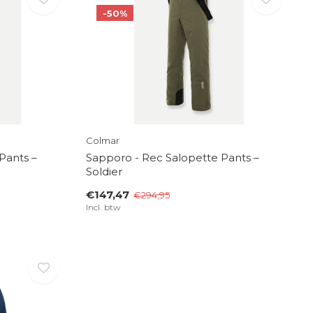
-50%
Colmar
Pants –
Sapporo - Rec Salopette Pants –
Soldier
€147,47
€294,95
Incl. btw