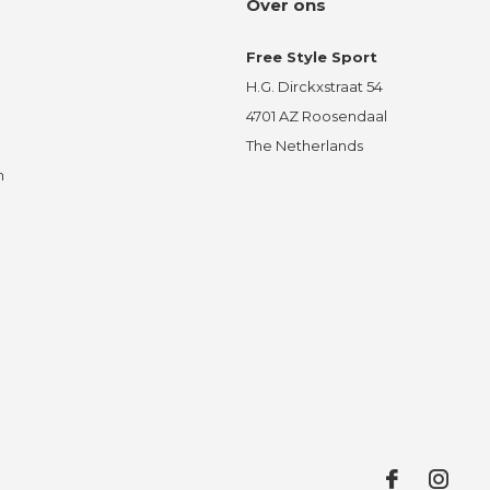
Over ons
Free Style Sport
H.G. Dirckxstraat 54
4701 AZ Roosendaal
The Netherlands
n