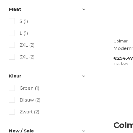
Maat
S
(1)
L
(1)
Colmar
2XL
(2)
Modernit
3XL
(2)
€254,47
Incl. btw
Kleur
Groen
(1)
Blauw
(2)
Zwart
(2)
Col
New / Sale