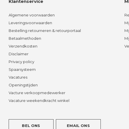
Klantenservice
M
Algemene voorwaarden
Re
Leveringsvoorwaarden
Mi
Bestelling retourneren & retourportaal
Mi
Betaalmethoden
Mi
Verzendkosten
Ve
Disclaimer
Privacy policy
Spaarsysteem
Vacatures
Openingstijden
Vacture verkoopmedewerker
Vacature weekendkracht winkel
BEL ONS
EMAIL ONS