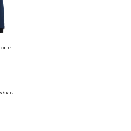
rforce
oducts