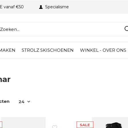
BE vanaf €50
Specialisme
 MAKEN
STROLZ SKISCHOENEN
WINKEL - OVER ONS
mar
cten
SALE