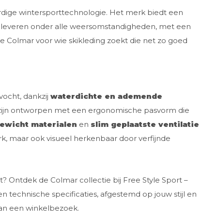
rdige wintersporttechnologie. Het merk biedt een
ies leveren onder alle weersomstandigheden, met een
nd je Colmar voor wie skikleding zoekt die net zo goed
vocht, dankzij
waterdichte en ademende
 zijn ontworpen met een ergonomische pasvorm die
gewicht materialen
en
slim geplaatste ventilatie
erk, maar ook visueel herkenbaar door verfijnde
t? Ontdek de Colmar collectie bij Free Style Sport –
en technische specificaties, afgestemd op jouw stijl en
lan een winkelbezoek.