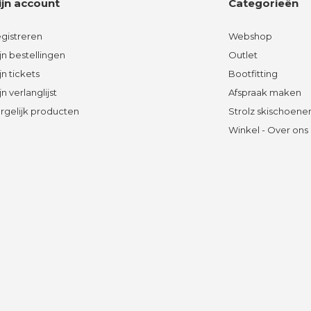
ijn account
Categorieën
gistreren
Webshop
jn bestellingen
Outlet
jn tickets
Bootfitting
jn verlanglijst
Afspraak maken
rgelijk producten
Strolz skischoene
Winkel - Over ons