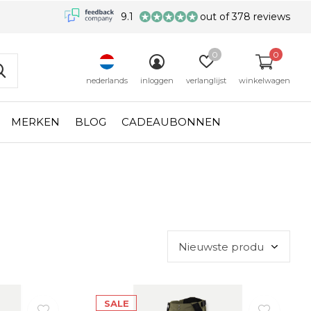
9.1
out of 378 reviews
0
0
nederlands
inloggen
verlanglijst
winkelwagen
MERKEN
BLOG
CADEAUBONNEN
SALE