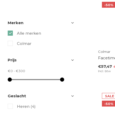
-50%
Merken
Alle merken
Colmar
Colmar
Facetime
Prijs
€57,47
€0
-
€300
Incl. btw
Geslacht
SALE
-50%
Heren
(4)