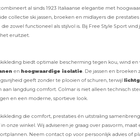
ombineert al sinds 1923 Italiaanse elegantie met hoogwaa
ide collectie ski jassen, broeken en midlayers die prestat
ie zowel functioneel als stijlvol is. Bij Free Style Sport vi
 het eruitziet.
kikleding biedt optimale bescherming tegen kou, wind en 
anen
en
hoogwaardige isolatie
. De jassen en broeken
svrijheid geeft zonder te plooien of schuren, terwijl
licht
n aan langdurig comfort. Colmar is niet alleen technisch st
gen en een moderne, sportieve look.
skikleding die comfort, prestaties én uitstraling samenbreng
f in onze winkel. Wij adviseren je graag over pasvorm, maat 
ortplannen. Neem contact op voor persoonlijk advies of p