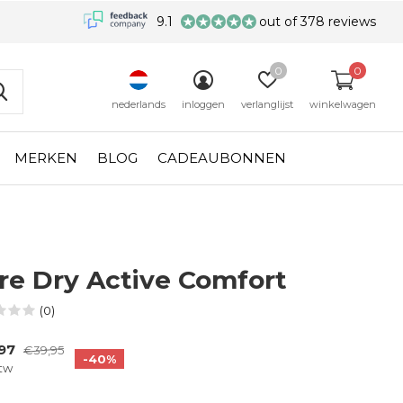
9.1
out of 378 reviews
0
0
nederlands
inloggen
verlanglijst
winkelwagen
MERKEN
BLOG
CADEAUBONNEN
re Dry Active Comfort
(0)
,97
€39,95
-40%
btw