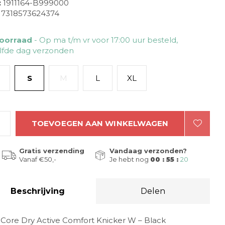
:
1911164-B999000
7318573624374
oorraad
- Op ma t/m vr voor 17:00 uur besteld,
lfde dag verzonden
S
M
L
XL
TOEVOEGEN AAN WINKELWAGEN
Gratis verzending
Vandaag verzonden?
Vanaf €50,-
Je hebt nog
00 : 55 :
20
Beschrijving
Delen
t Core Dry Active Comfort Knicker W – Black