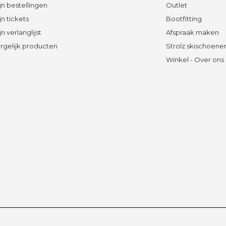
jn bestellingen
Outlet
jn tickets
Bootfitting
jn verlanglijst
Afspraak maken
rgelijk producten
Strolz skischoene
Winkel - Over ons