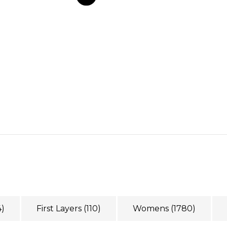
4)
First Layers
(110)
Womens
(1780)