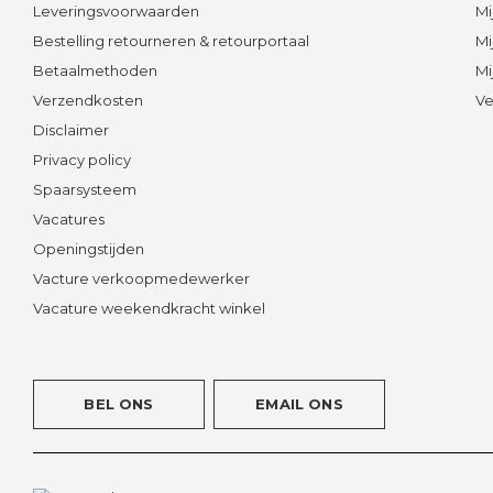
Leveringsvoorwaarden
Mi
Bestelling retourneren & retourportaal
Mi
Betaalmethoden
Mi
Verzendkosten
Ve
Disclaimer
Privacy policy
Spaarsysteem
Vacatures
Openingstijden
Vacture verkoopmedewerker
Vacature weekendkracht winkel
BEL ONS
EMAIL ONS