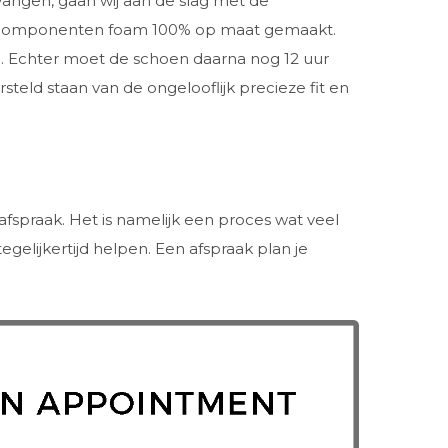
ngen, gaan wij aan de slag met de
componenten foam 100% op maat gemaakt.
. Echter moet de schoen daarna nog 12 uur
steld staan van de ongelooflijk precieze fit en
fspraak. Het is namelijk een proces wat veel
elijkertijd helpen. Een afspraak plan je