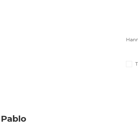
Hann
T
 Pablo