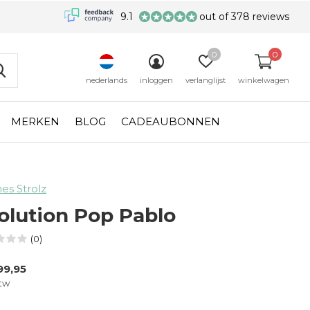
9.1
out of 378 reviews
0
0
nederlands
inloggen
verlanglijst
winkelwagen
MERKEN
BLOG
CADEAUBONNEN
es Strolz
olution Pop Pablo
(0)
99,95
btw