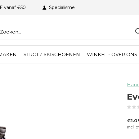
BE vanaf €50
Specialisme
 MAKEN
STROLZ SKISCHOENEN
WINKEL - OVER ONS
Hann
Ev
€1.0
Incl. 