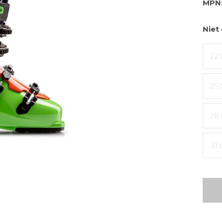
MPN
Niet
22.
25.
28.
31.