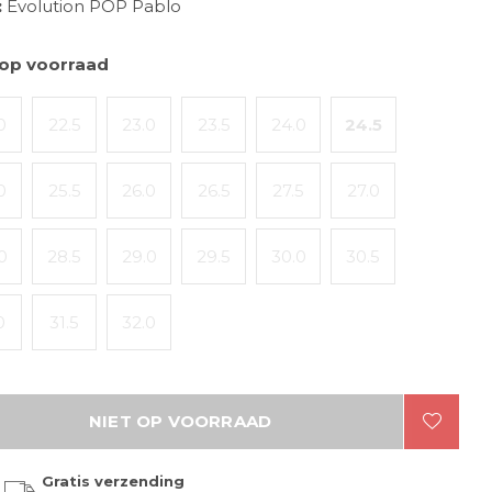
:
Evolution POP Pablo
 op voorraad
0
22.5
23.0
23.5
24.0
24.5
0
25.5
26.0
26.5
27.5
27.0
0
28.5
29.0
29.5
30.0
30.5
0
31.5
32.0
NIET OP VOORRAAD
Gratis verzending