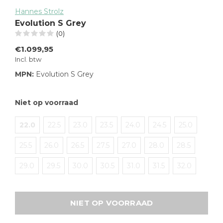
Hannes Strolz
Evolution S Grey
(0)
€1.099,95
Incl. btw
MPN:
Evolution S Grey
Niet op voorraad
22.0
22.5
23.0
23.5
24.0
24.5
25.0
25.5
26.0
26.5
27.5
27.0
28.0
28.5
29.0
29.5
30.0
30.5
31.0
31.5
32.0
NIET OP VOORRAAD