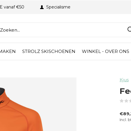
BE vanaf €50
Specialisme
 MAKEN
STROLZ SKISCHOENEN
WINKEL - OVER ONS
Kjus
Fe
€89
Incl. 