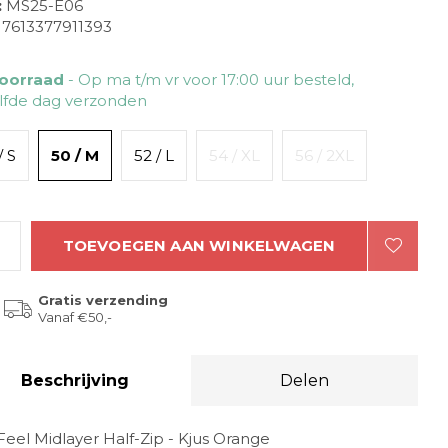
:
MS25-E06
7613377911393
oorraad
- Op ma t/m vr voor 17:00 uur besteld,
lfde dag verzonden
/ S
50 / M
52 / L
54 / XL
56 / 2XL
TOEVOEGEN AAN WINKELWAGEN
Gratis verzending
Vanaf €50,-
Beschrijving
Delen
Feel Midlayer Half-Zip - Kjus Orange