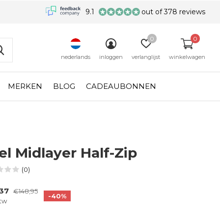
9.1
out of 378 reviews
0
0
nederlands
inloggen
verlanglijst
winkelwagen
MERKEN
BLOG
CADEAUBONNEN
el Midlayer Half-Zip
(0)
,37
€148,95
-40%
btw