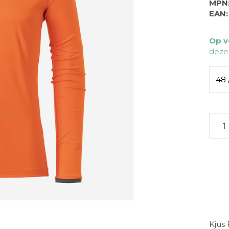
MPN
EAN:
Op v
deze
48 
Kjus 