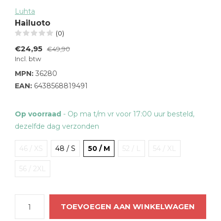
Luhta
Hailuoto
(0)
€24,95
€49,90
Incl. btw
MPN:
36280
EAN:
6438568819491
Op voorraad
- Op ma t/m vr voor 17:00 uur besteld,
dezelfde dag verzonden
46 / XS
48 / S
50 / M
52 / L
54 / XL
56 / 2XL
TOEVOEGEN AAN WINKELWAGEN