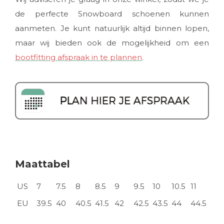
de perfecte Snowboard schoenen kunnen
aanmeten. Je kunt natuurlijk altijd binnen lopen,
maar wij bieden ook de mogelijkheid om een
bootfitting afspraak in te plannen
.
Maattabel
US
7
7.5
8
8.5
9
9.5
10
10.5
11
EU
39.5
40
40.5
41.5
42
42.5
43.5
44
44.5