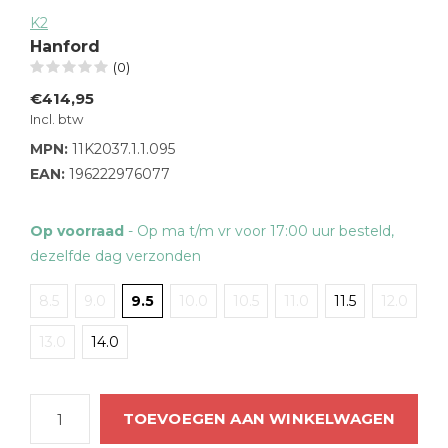
K2
Hanford
(0)
€414,95
Incl. btw
MPN:
11K2037.1.1.095
EAN:
196222976077
Op voorraad
- Op ma t/m vr voor 17:00 uur besteld,
dezelfde dag verzonden
8.5
9.0
9.5
10.0
10.5
11.0
11.5
12.0
13.0
14.0
TOEVOEGEN AAN WINKELWAGEN