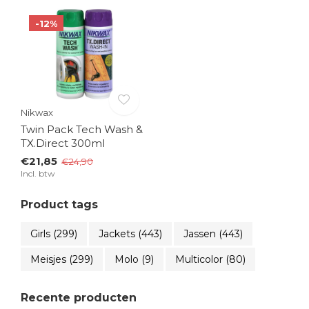
-12%
Nikwax
Twin Pack Tech Wash &
TX.Direct 300ml
€21,85
€24,90
Incl. btw
Product tags
Girls
(299)
Jackets
(443)
Jassen
(443)
Meisjes
(299)
Molo
(9)
Multicolor
(80)
Recente producten