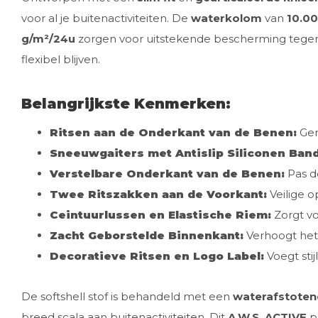
voor al je buitenactiviteiten. De
waterkolom
van
10.0
g/m²/24u
zorgen voor uitstekende bescherming tegen 
flexibel blijven.
Belangrijkste Kenmerken:
Ritsen aan de Onderkant van de Benen:
Gem
Sneeuwgaiters met Antislip Siliconen Band
Verstelbare Onderkant van de Benen:
Pas d
Twee Ritszakken aan de Voorkant:
Veilige o
Ceintuurlussen en Elastische Riem:
Zorgt vo
Zacht Geborstelde Binnenkant:
Verhoogt het 
Decoratieve Ritsen en Logo Label:
Voegt stijl
De softshell stof is behandeld met een
waterafstotend
breed scala aan buitenactiviteiten. Dit
A.W.S. ACTIVE
pr