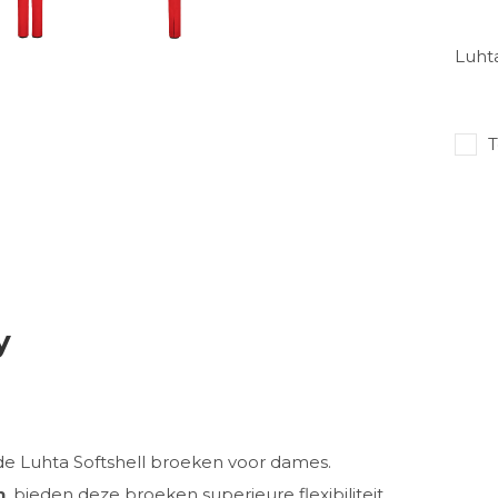
Luht
T
y
de Luhta Softshell broeken voor dames.
n
, bieden deze broeken superieure flexibiliteit