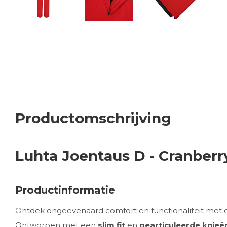
Productomschrijving
Luhta Joentaus D - Cranberr
Productinformatie
Ontdek ongeëvenaard comfort en functionaliteit met 
Ontworpen met een
slim fit
en
gearticuleerde knieë