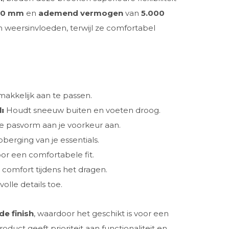
00 mm
en
ademend vermogen
van
5.000
weersinvloeden, terwijl ze comfortabel
akkelijk aan te passen.
:
Houdt sneeuw buiten en voeten droog.
e pasvorm aan je voorkeur aan.
pberging van je essentials.
or een comfortabele fit.
comfort tijdens het dragen.
volle details toe.
e finish
, waardoor het geschikt is voor een
oduct geeft prioriteit aan functionaliteit en