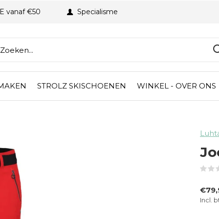
BE vanaf €50
Specialisme
 MAKEN
STROLZ SKISCHOENEN
WINKEL - OVER ONS
Luht
Jo
€79
Incl. 