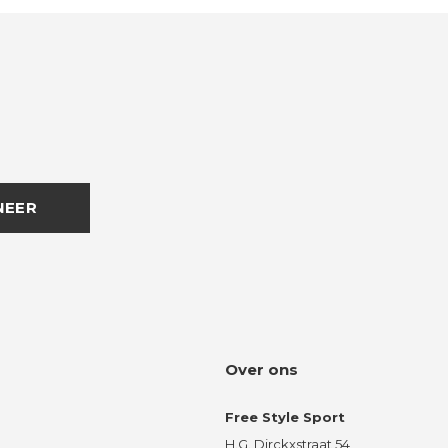
NEER
Over ons
Free Style Sport
H.G. Dirckxstraat 54