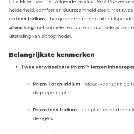
Line Miner naar het volgende niveau. Deze Pro-versie i
helderheid, comfort en duurzaamheid eisen. Met twee
en
Iced Iridium
– ben je voorbereid op uiteenlopende
afwerking
met subtiele textuur en industriële accent
uitstraling van dit topmodel.
Belangrijkste kenmerken
Twee verwisselbare Prizm™ lenzen inbegrepe
Prizm Torch Iridium
– ideaal voor zonnige t
diepteperceptie.
Prizm Iced Iridium
– geoptimaliseerd voor fe
de ogen.