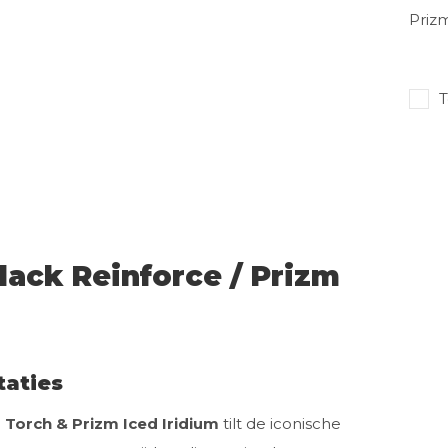
Priz
T
lack Reinforce / Prizm
taties
m Torch & Prizm Iced Iridium
tilt de iconische