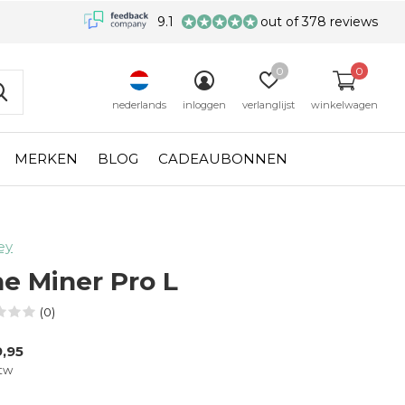
9.1
out of 378 reviews
0
0
nederlands
inloggen
verlanglijst
winkelwagen
MERKEN
BLOG
CADEAUBONNEN
ey
ne Miner Pro L
(0)
,95
btw