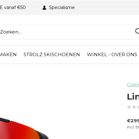
BE vanaf €50
Specialisme
 MAKEN
STROLZ SKISCHOENEN
WINKEL - OVER ONS
Oakl
Li
€299
Incl. 