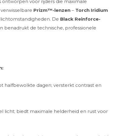
s ontworpen voor rijders die maximale
 verwisselbare
Prizm™-lenzen
–
Torch Iridium
 lichtomstandigheden. De
Black Reinforce-
en benadrukt de technische, professionele
n:
ot halfbewolkte dagen; versterkt contrast en
l licht; biedt maximale helderheid en rust voor