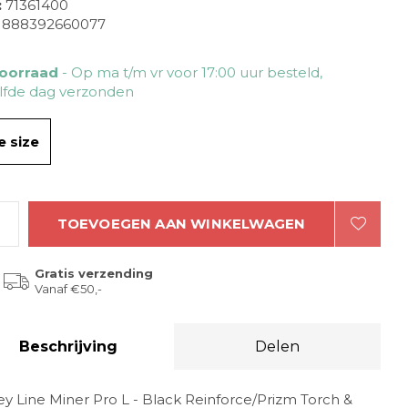
:
71361400
888392660077
oorraad
- Op ma t/m vr voor 17:00 uur besteld,
lfde dag verzonden
 size
TOEVOEGEN AAN WINKELWAGEN
Gratis verzending
Vanaf €50,-
Beschrijving
Delen
y Line Miner Pro L - Black Reinforce/Prizm Torch &