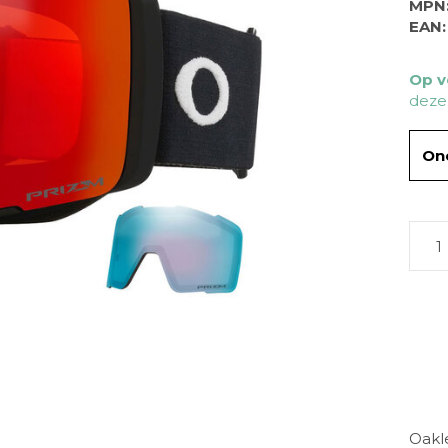
MPN
EAN:
Op v
deze
One
Oakle