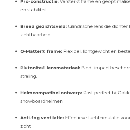
Pro-constructie:
Versterkt frame en geoptimalis
en stabiliteit.
Breed gezichtsveld:
Cilindrische lens die dichter
zichtbaarheid.
O-Matter® frame:
Flexibel, lichtgewicht en bes
Plutonite® lensmateriaal:
Biedt impactbeschermi
straling.
Helmcompatibel ontwerp:
Past perfect bij Oak
snowboardhelmen.
Anti-fog ventilatie:
Effectieve luchtcirculatie v
zicht.