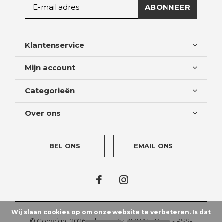
ABONNEER
Klantenservice
Mijn account
Categorieën
Over ons
BEL ONS
EMAIL ONS
Wij slaan cookies op om onze website te verbeteren. Is dat
© Copyright
2026
- Theme By
DMWS
x
Plus+
-
RSS-