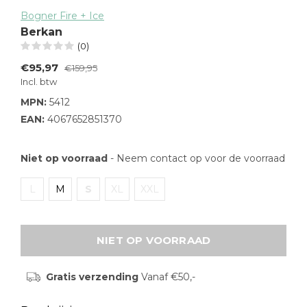
Bogner Fire + Ice
Berkan
(0)
€95,97
€159,95
Incl. btw
MPN:
5412
EAN:
4067652851370
Niet op voorraad
- Neem contact op voor de voorraad
L
M
S
XL
XXL
NIET OP VOORRAAD
Gratis verzending
Vanaf €50,-