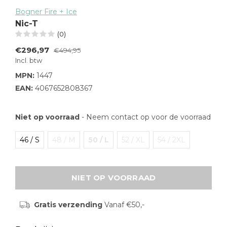
Bogner Fire + Ice
Nic-T
(0)
€296,97
€494,95
Incl. btw
MPN:
1447
EAN:
4067652808367
Niet op voorraad
- Neem contact op voor de voorraad
46 / S
48 / M
50 / L
52 / XL
54 / 2XL
NIET OP VOORRAAD
Gratis verzending
Vanaf €50,-