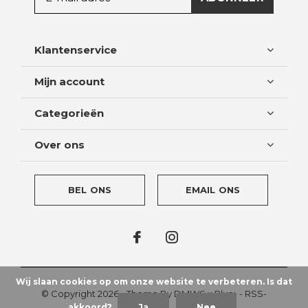
Klantenservice
Mijn account
Categorieën
Over ons
BEL ONS
EMAIL ONS
Wij slaan cookies op om onze website te verbeteren. Is dat
© Copyright
2026
- Theme By
DMWS
x
Plus+
-
RSS-
akkoord?
Ja
Nee