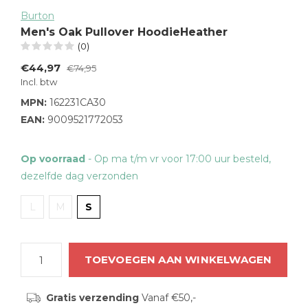
Burton
Men's Oak Pullover HoodieHeather
(0)
€44,97
€74,95
Incl. btw
MPN:
162231CA30
EAN:
9009521772053
Op voorraad
- Op ma t/m vr voor 17:00 uur besteld,
dezelfde dag verzonden
L
M
S
TOEVOEGEN AAN WINKELWAGEN
Gratis verzending
Vanaf €50,-