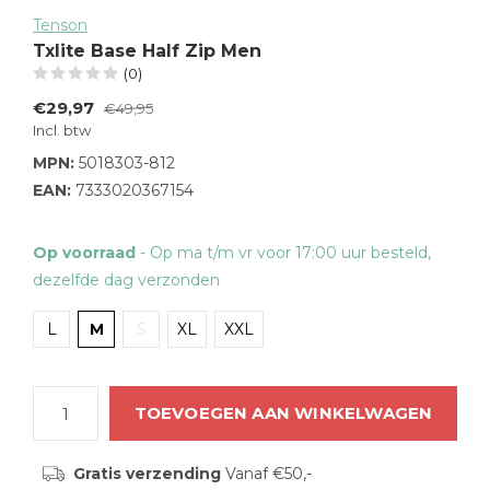
Tenson
Txlite Base Half Zip Men
(0)
€29,97
€49,95
Incl. btw
MPN:
5018303-812
EAN:
7333020367154
Op voorraad
- Op ma t/m vr voor 17:00 uur besteld,
dezelfde dag verzonden
L
M
S
XL
XXL
TOEVOEGEN AAN WINKELWAGEN
Gratis verzending
Vanaf €50,-