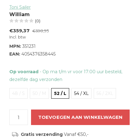
Toni Sailer
William
(0)
€359,37
€598,95
Incl. btw
MPN:
351231
EAN:
4054376358445
Op voorraad
- Op ma t/m vr voor 17:00 uur besteld,
dezelfde dag verzonden
48 / S
50 / M
52 / L
54 / XL
56 / 2XL
TOEVOEGEN AAN WINKELWAGEN
Gratis verzending
Vanaf €50,-