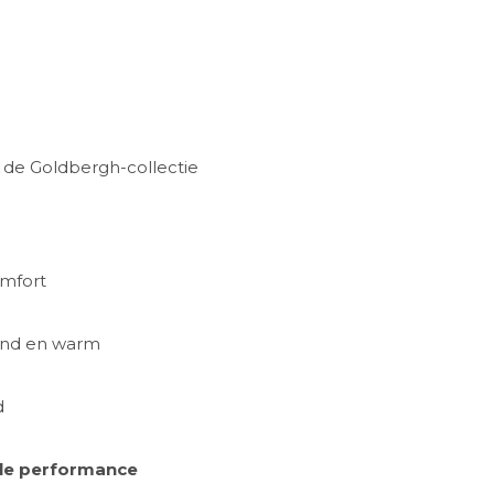
 de Goldbergh-collectie
mfort
end en warm
d
ele performance