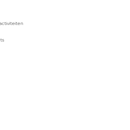
ctiviteiten
ts