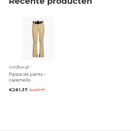
Recente producten
Goldbergh
Pippa ski pants –
caramello
€281,37
€468,95