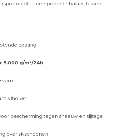
ersportoutfit — een perfecte balans tussen
otende coating
 5.000 g/m²/24h
asvorm
nt silhouet
oor bescherming tegen sneeuw en slijtage
ing over skischoenen