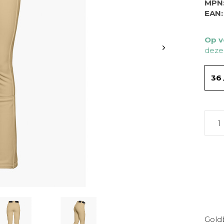
MPN
EAN:
Op v
deze
36 
Gold