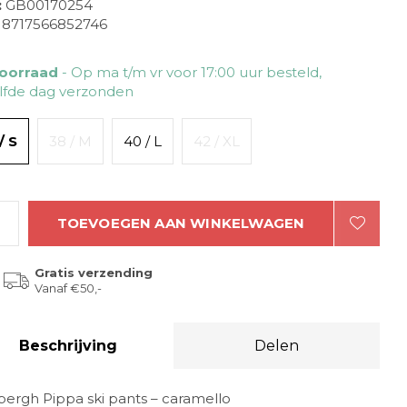
:
GB00170254
8717566852746
oorraad
- Op ma t/m vr voor 17:00 uur besteld,
lfde dag verzonden
/ S
38 / M
40 / L
42 / XL
TOEVOEGEN AAN WINKELWAGEN
Gratis verzending
Vanaf €50,-
Beschrijving
Delen
bergh Pippa ski pants – caramello