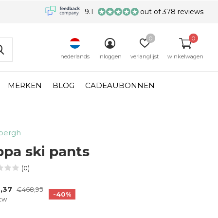
9.1
out of 378 reviews
0
0
nederlands
inloggen
verlanglijst
winkelwagen
MERKEN
BLOG
CADEAUBONNEN
bergh
ppa ski pants
(0)
,37
€468,95
-40%
btw