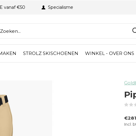
BE vanaf €50
Specialisme
 MAKEN
STROLZ SKISCHOENEN
WINKEL - OVER ONS
Gold
Pi
€281
Incl. 