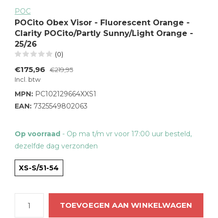
POC
POCito Obex Visor - Fluorescent Orange -
Clarity POCito/Partly Sunny/Light Orange -
25/26
(0)
€175,96
€219,95
Incl. btw
MPN:
PC102129664XXS1
EAN:
7325549802063
Op voorraad
- Op ma t/m vr voor 17:00 uur besteld,
dezelfde dag verzonden
XS-S/51-54
TOEVOEGEN AAN WINKELWAGEN