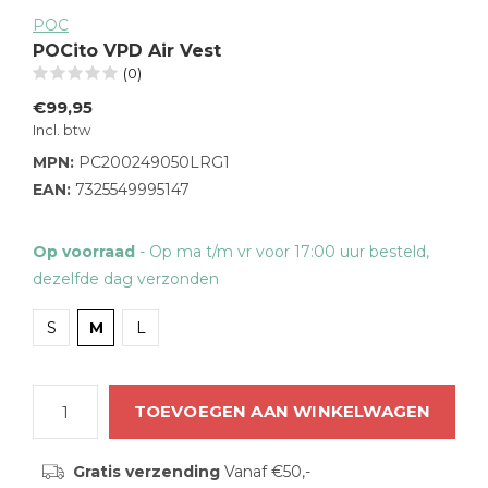
POC
POCito VPD Air Vest
(0)
€99,95
Incl. btw
MPN:
PC200249050LRG1
EAN:
7325549995147
Op voorraad
- Op ma t/m vr voor 17:00 uur besteld,
dezelfde dag verzonden
S
M
L
TOEVOEGEN AAN WINKELWAGEN
Gratis verzending
Vanaf €50,-