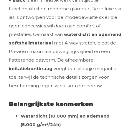
– Black
is een meesterwerk van stijlvolle
functionaliteit en moderne glamour. Deze luxe ski-
jas is ontworpen voor de modebewuste skiër die
geen concessies wil doen aan comfort of
prestaties. Gemaakt van
waterdicht en ademend
softshellmateriaal
met 4-way stretch, biedt de
Prezioso maximale bewegingsvrijheid en een
flatterende pasvorm. De afneembare
imitatiebontkraag
voegt een vleugje elegantie
toe, terwijl de technische details zorgen voor
bescherming tegen wind, kou en sneeuw.
Belangrijkste kenmerken
Waterdicht (10.000 mm) en ademend
(5.000 g/m²/24h)