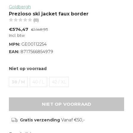
Goldbergh
Prezioso ski jacket faux border
(0)
€574,47
€1.148,95
Incl. btw
MPN:
GE00112254
EAN:
8717566854979
Niet op voorraad
38 / M
40 / L
42 / XL
NIET OP VOORRAAD
Gratis verzending
Vanaf €50,-