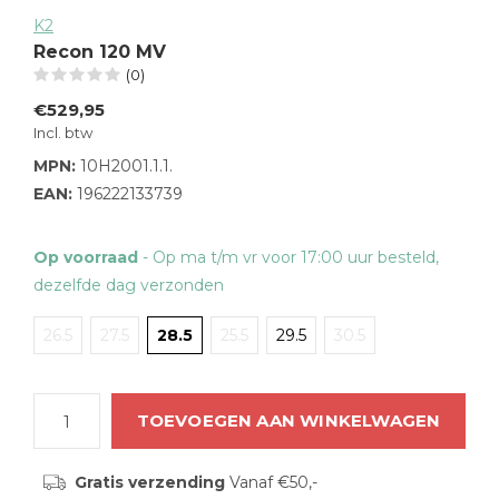
K2
Recon 120 MV
(0)
€529,95
Incl. btw
MPN:
10H2001.1.1.
EAN:
196222133739
Op voorraad
- Op ma t/m vr voor 17:00 uur besteld,
dezelfde dag verzonden
26.5
27.5
28.5
25.5
29.5
30.5
TOEVOEGEN AAN WINKELWAGEN
Gratis verzending
Vanaf €50,-