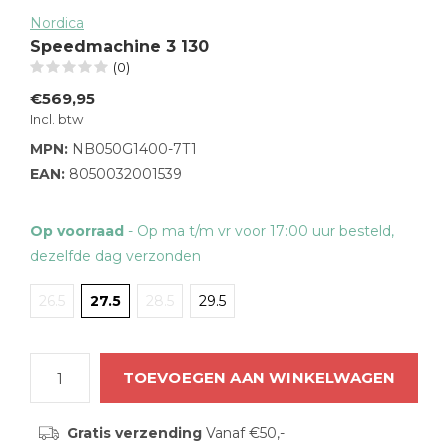
Nordica
Speedmachine 3 130
(0)
€569,95
Incl. btw
MPN:
NB050G1400-7T1
EAN:
8050032001539
Op voorraad
- Op ma t/m vr voor 17:00 uur besteld,
dezelfde dag verzonden
26.5
27.5
28.5
29.5
TOEVOEGEN AAN WINKELWAGEN
Gratis verzending
Vanaf €50,-