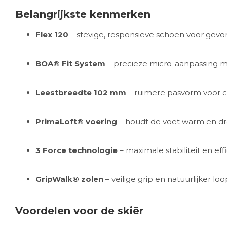
Belangrijkste kenmerken
Flex 120
– stevige, responsieve schoen voor gevor
BOA® Fit System
– precieze micro-aanpassing me
Leestbreedte 102 mm
– ruimere pasvorm voor co
PrimaLoft® voering
– houdt de voet warm en dr
3 Force technologie
– maximale stabiliteit en eff
GripWalk® zolen
– veilige grip en natuurlijker lo
Voordelen voor de skiër