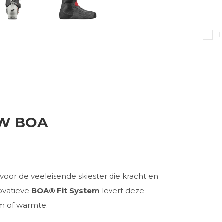
T
0W BOA
 voor de veeleisende skiester die kracht en
ovatieve
BOA® Fit System
levert deze
m of warmte.