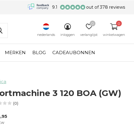
9.1
out of 378 reviews
0
0
nederlands
inloggen
verlanglijst
winkelwagen
MERKEN
BLOG
CADEAUBONNEN
ica
ortmachine 3 120 BOA (GW)
(0)
,95
btw