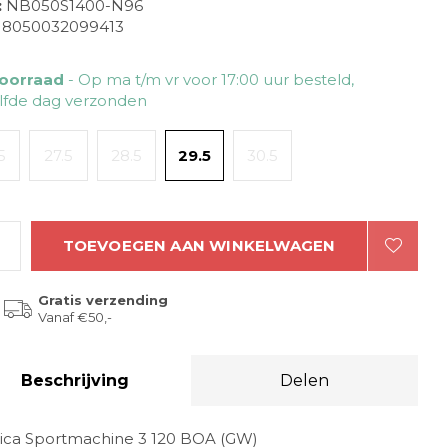
:
NB050S1400-N96
8050032099413
oorraad
- Op ma t/m vr voor 17:00 uur besteld,
lfde dag verzonden
5
27.5
28.5
29.5
30.5
TOEVOEGEN AAN WINKELWAGEN
Gratis verzending
Vanaf €50,-
Beschrijving
Delen
ica Sportmachine 3 120 BOA (GW)