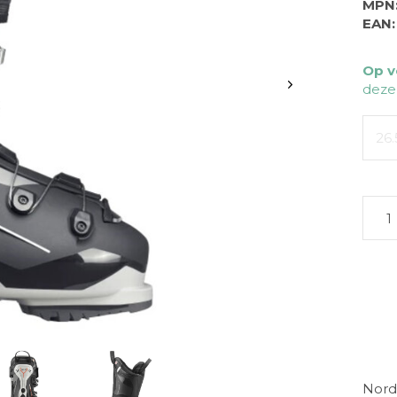
MPN
EAN:
Op v
deze
26.
Nord