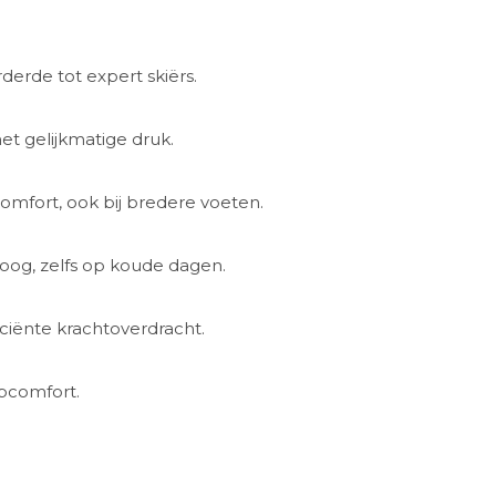
derde tot expert skiërs.
t gelijkmatige druk.
mfort, ook bij bredere voeten.
oog, zelfs op koude dagen.
iciënte krachtoverdracht.
opcomfort.