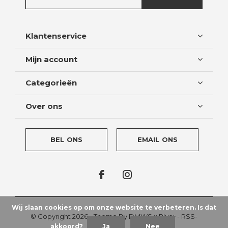
Klantenservice
Mijn account
Categorieën
Over ons
BEL ONS
EMAIL ONS
Wij slaan cookies op om onze website te verbeteren. Is dat
© Copyright
2026
- Theme By
DMWS
x
Plus+
-
RSS-
akkoord?
Ja
Nee