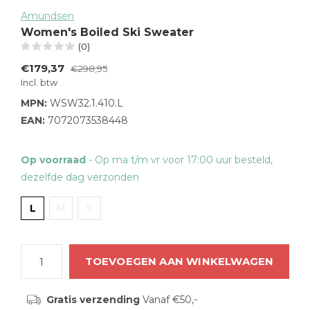
Amundsen
Women's Boiled Ski Sweater
(0)
€179,37
€298,95
Incl. btw
MPN:
WSW32.1.410.L
EAN:
7072073538448
Op voorraad
- Op ma t/m vr voor 17:00 uur besteld,
dezelfde dag verzonden
L
M
S
TOEVOEGEN AAN WINKELWAGEN
Gratis verzending
Vanaf €50,-