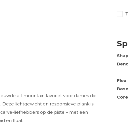
T
Sp
Sha
Ben
Flex
Bas
ieuwde all-mountain favoriet voor dames die
Core
. Deze lichtgewicht en responsieve plank is
s carve-liefhebbers op de piste – met een
d en float.