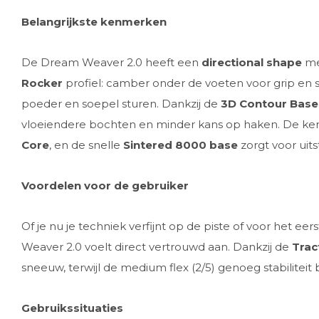
Belangrijkste kenmerken
De Dream Weaver 2.0 heeft een
directional shape
me
Rocker
profiel: camber onder de voeten voor grip en stab
poeder en soepel sturen. Dankzij de
3D Contour Base 
vloeiendere bochten en minder kans op haken. De ke
Core
, en de snelle
Sintered 8000 base
zorgt voor uit
Voordelen voor de gebruiker
Of je nu je techniek verfijnt op de piste of voor het ee
Weaver 2.0 voelt direct vertrouwd aan. Dankzij de
Trac
sneeuw, terwijl de medium flex (2/5) genoeg stabiliteit b
Gebruikssituaties