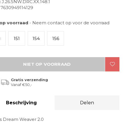
:
J.26.SNW.DRC.XX.148.1
7630949114129
 op voorraad
- Neem contact op voor de voorraad
8
151
154
156
NIET OP VOORRAAD
Gratis verzending
Vanaf €50,-
Beschrijving
Delen
s Dream Weaver 2.0