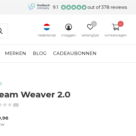
9.1
out of 378 reviews
0
0
nederlands
inloggen
verlanglijst
winkelwagen
MERKEN
BLOG
CADEAUBONNEN
s
eam Weaver 2.0
(0)
,96
btw