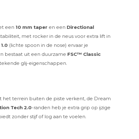
t een
10 mm taper
en een
Directional
iliteit, met rocker in de neus voor extra lift in
1.0
(lichte spoon in de nose) ervaar je
rn bestaat uit een duurzame
FSC™ Classic
stekende glij-eigenschappen.
rst het terrein buiten de piste verkent, de Dream
tion Tech 2.0
-randen heb je extra grip op ijzige
iedt zonder stijf of log aan te voelen.