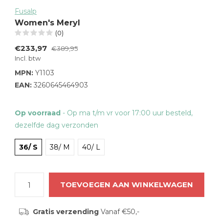
Fusalp
Women's Meryl
(0)
€233,97
€389,95
Incl. btw
MPN:
Y1103
EAN:
3260645464903
Op voorraad
- Op ma t/m vr voor 17:00 uur besteld,
dezelfde dag verzonden
36/ S
38/ M
40/ L
TOEVOEGEN AAN WINKELWAGEN
Gratis verzending
Vanaf €50,-