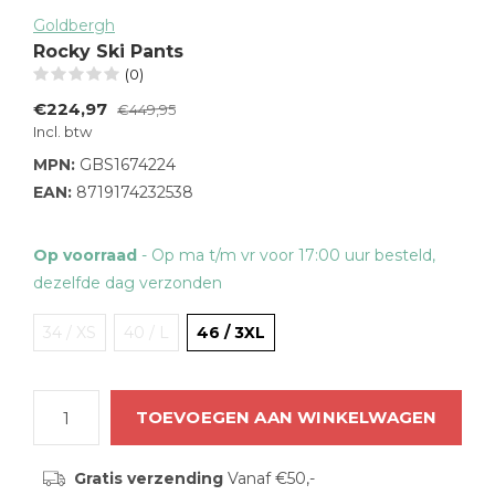
Goldbergh
Rocky Ski Pants
(0)
€224,97
€449,95
Incl. btw
MPN:
GBS1674224
EAN:
8719174232538
Op voorraad
- Op ma t/m vr voor 17:00 uur besteld,
dezelfde dag verzonden
34 / XS
40 / L
46 / 3XL
TOEVOEGEN AAN WINKELWAGEN
Gratis verzending
Vanaf €50,-