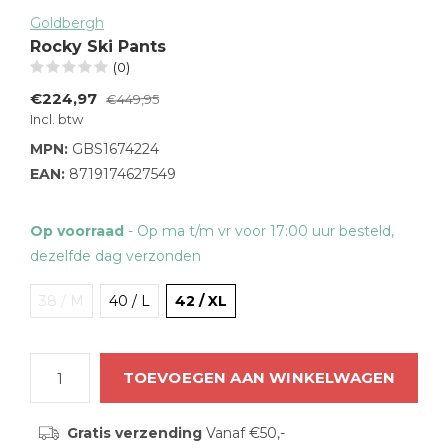
Goldbergh
Rocky Ski Pants
(0)
€224,97
€449,95
Incl. btw
MPN:
GBS1674224
EAN:
8719174627549
Op voorraad
- Op ma t/m vr voor 17:00 uur besteld,
dezelfde dag verzonden
38 / M
40 / L
42 / XL
TOEVOEGEN AAN WINKELWAGEN
Gratis verzending
Vanaf €50,-