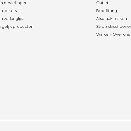
jn bestellingen
Outlet
jn tickets
Bootfitting
jn verlanglijst
Afspraak maken
rgelijk producten
Strolz skischoene
Winkel - Over ons