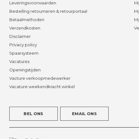
Leveringsvoorwaarden
Mi
Bestelling retourneren & retourportaal
Mi
Betaalmethoden
Mi
Verzendkosten
Ve
Disclaimer
Privacy policy
Spaarsysteem
Vacatures
Openingstijden
Vacture verkoopmedewerker
Vacature weekendkracht winkel
BEL ONS
EMAIL ONS