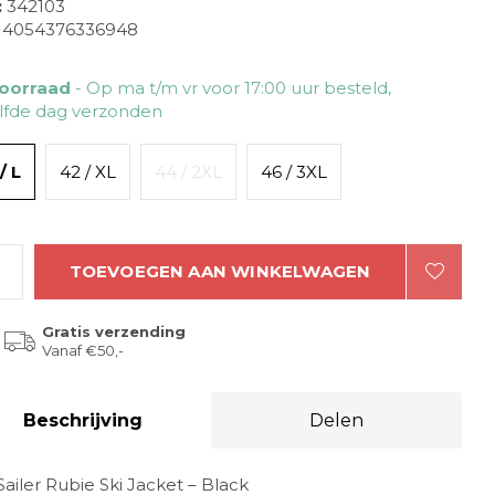
:
342103
4054376336948
oorraad
- Op ma t/m vr voor 17:00 uur besteld,
lfde dag verzonden
/ L
42 / XL
44 / 2XL
46 / 3XL
TOEVOEGEN AAN WINKELWAGEN
Gratis verzending
Vanaf €50,-
Beschrijving
Delen
Sailer Rubie Ski Jacket – Black