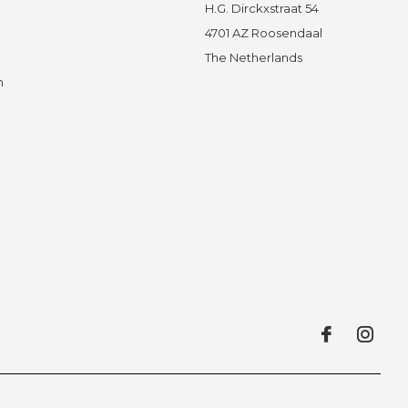
H.G. Dirckxstraat 54
4701 AZ Roosendaal
The Netherlands
n