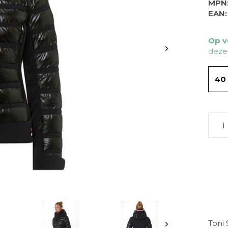
MPN
EAN:
Op v
deze
40 
Toni 