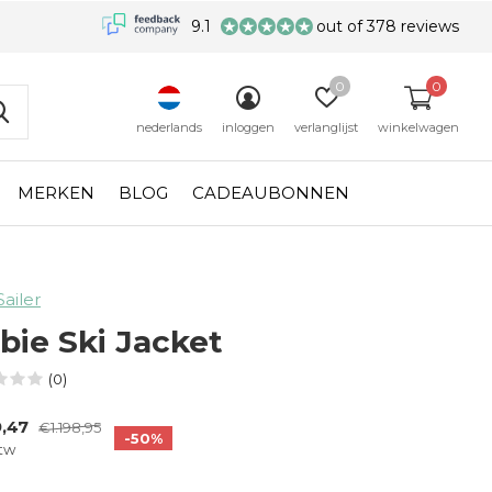
9.1
out of 378 reviews
0
0
nederlands
inloggen
verlanglijst
winkelwagen
MERKEN
BLOG
CADEAUBONNEN
Sailer
bie Ski Jacket
(0)
9,47
€1.198,95
-50%
btw