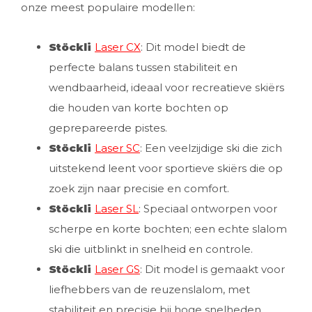
onze meest populaire modellen:
Stöckli
Laser CX
: Dit model biedt de
perfecte balans tussen stabiliteit en
wendbaarheid, ideaal voor recreatieve skiërs
die houden van korte bochten op
geprepareerde pistes.
Stöckli
Laser SC
: Een veelzijdige ski die zich
uitstekend leent voor sportieve skiërs die op
zoek zijn naar precisie en comfort.
Stöckli
Laser SL
: Speciaal ontworpen voor
scherpe en korte bochten; een echte slalom
ski die uitblinkt in snelheid en controle.
Stöckli
Laser GS
: Dit model is gemaakt voor
liefhebbers van de reuzenslalom, met
stabiliteit en precisie bij hoge snelheden.