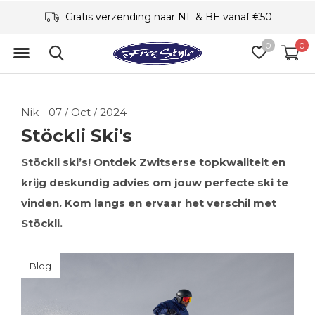
Specialisme
0
0
Nik - 07 / Oct / 2024
Stöckli Ski's
Stöckli ski’s! Ontdek Zwitserse topkwaliteit en
krijg deskundig advies om jouw perfecte ski te
vinden. Kom langs en ervaar het verschil met
Stöckli.
Blog