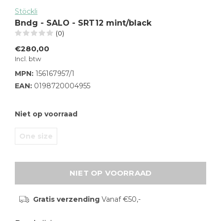
Stöckli
Bndg - SALO - SRT12 mint/black
(0)
€280,00
Incl. btw
MPN:
156167957/1
EAN:
0198720004955
Niet op voorraad
One size
NIET OP VOORRAAD
Gratis verzending
Vanaf €50,-