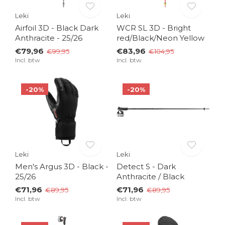
Leki
Leki
Airfoil 3D - Black Dark
WCR SL 3D - Bright
Anthracite - 25/26
red/Black/Neon Yellow
€79,96
€83,96
€99,95
€104,95
Incl. btw
Incl. btw
-20%
-20%
Leki
Leki
Men's Argus 3D - Black -
Detect S - Dark
25/26
Anthracite / Black
€71,96
€71,96
€89,95
€89,95
Incl. btw
Incl. btw