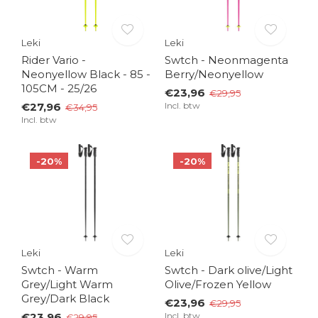
Leki
Leki
Rider Vario -
Swtch - Neonmagenta
Neonyellow Black - 85 -
Berry/Neonyellow
105CM - 25/26
€23,96
€29,95
€27,96
Incl. btw
€34,95
Incl. btw
-20%
-20%
Leki
Leki
Swtch - Warm
Swtch - Dark olive/Light
Grey/Light Warm
Olive/Frozen Yellow
Grey/Dark Black
€23,96
€29,95
€23,96
Incl. btw
€29,95