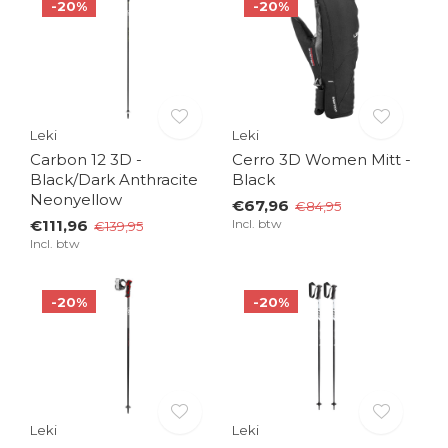
-20%
-20%
Leki
Leki
Carbon 12 3D -
Cerro 3D Women Mitt -
Black/Dark Anthracite
Black
Neonyellow
€67,96
€84,95
€111,96
Incl. btw
€139,95
Incl. btw
-20%
-20%
Leki
Leki