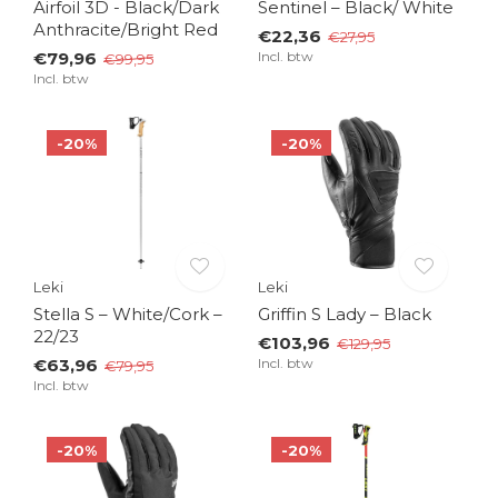
Airfoil 3D - Black/Dark
Sentinel – Black/ White
Anthracite/Bright Red
€22,36
€27,95
€79,96
Incl. btw
€99,95
Incl. btw
-20%
-20%
Leki
Leki
Stella S – White/Cork –
Griffin S Lady – Black
22/23
€103,96
€129,95
€63,96
Incl. btw
€79,95
Incl. btw
-20%
-20%