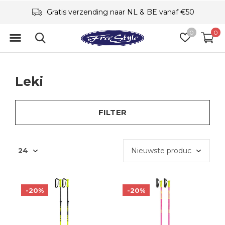
Gratis verzending naar NL & BE vanaf €50
0
0
Leki
FILTER
-20%
-20%