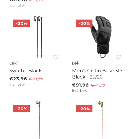
Incl. btw
-20%
-20%
Leki
Leki
Swtch - Black
Men's Griffin Base 3D -
Black - 25/26
€23,96
€29,95
Incl. btw
€91,96
€114,95
Incl. btw
-20%
-20%