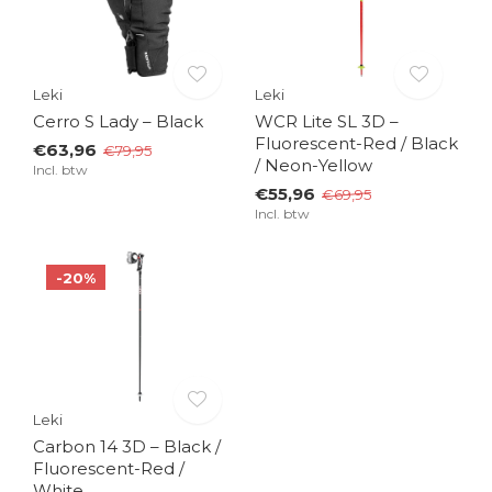
Leki
Leki
Cerro S Lady – Black
WCR Lite SL 3D –
Fluorescent-Red / Black
€63,96
€79,95
/ Neon-Yellow
Incl. btw
€55,96
€69,95
Incl. btw
-20%
Leki
Carbon 14 3D – Black /
Fluorescent-Red /
White