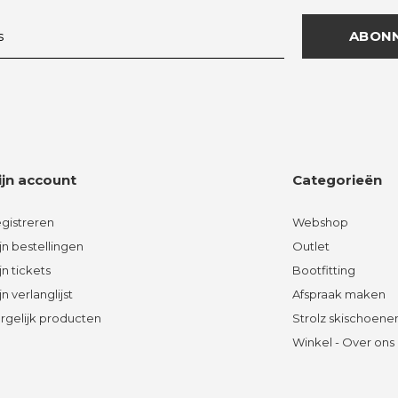
ABON
ijn account
Categorieën
gistreren
Webshop
jn bestellingen
Outlet
jn tickets
Bootfitting
jn verlanglijst
Afspraak maken
rgelijk producten
Strolz skischoene
Winkel - Over ons