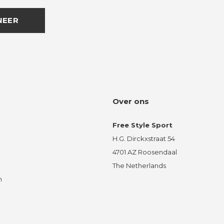
NEER
Over ons
Free Style Sport
H.G. Dirckxstraat 54
4701 AZ Roosendaal
The Netherlands
n