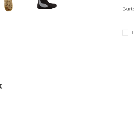
Burt
T
k