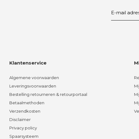
Klantenservice
M
Algemene voorwaarden
Re
Leveringsvoorwaarden
Mi
Bestelling retourneren & retourportaal
Mi
Betaalmethoden
Mi
Verzendkosten
Ve
Disclaimer
Privacy policy
Spaarsysteem