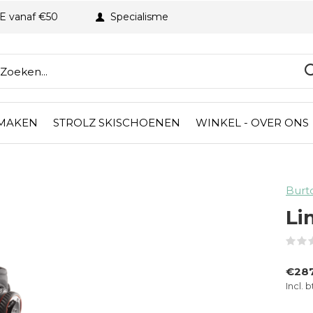
BE vanaf €50
Specialisme
 MAKEN
STROLZ SKISCHOENEN
WINKEL - OVER ONS
Burt
Li
€28
Incl. 