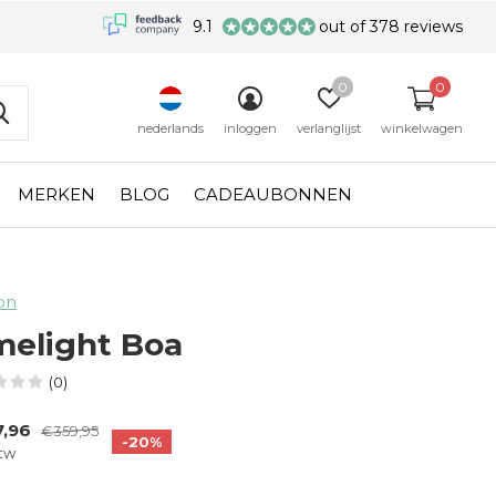
9.1
out of 378 reviews
0
0
nederlands
inloggen
verlanglijst
winkelwagen
MERKEN
BLOG
CADEAUBONNEN
on
melight Boa
(0)
7,96
€359,95
-20%
btw