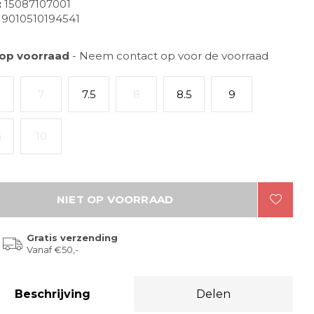
:
15087107001
9010510194541
 op voorraad
- Neem contact op voor de voorraad
5
7
7.5
8
8.5
9
5
10
NIET OP VOORRAAD
Gratis verzending
Vanaf €50,-
Beschrijving
Delen