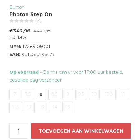
Burton
Photon Step On
(0)
€342,96
€489,95
Incl. btw
MPN:
17285105001
EAN:
9010510196477
Op voorraad
- Op ma t/m vr voor 17:00 uur besteld,
dezelfde dag verzonden
7
7.5
8
8.5
9
9.5
10
10.5
11
11.5
12
13
14
15
TOEVOEGEN AAN WINKELWAGEN