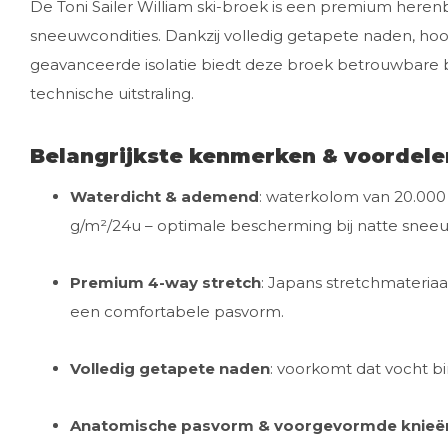
De Toni Sailer William ski-broek is een premium here
sneeuwcondities. Dankzij volledig getapete naden, ho
geavanceerde isolatie biedt deze broek betrouwbare 
technische uitstraling.
Belangrijkste kenmerken & voordele
Waterdicht & ademend
: waterkolom van 20.0
g/m²/24u – optimale bescherming bij natte sneeu
Premium 4-way stretch
: Japans stretchmateria
een comfortabele pasvorm.
Volledig getapete naden
: voorkomt dat vocht b
Anatomische pasvorm & voorgevormde knieë