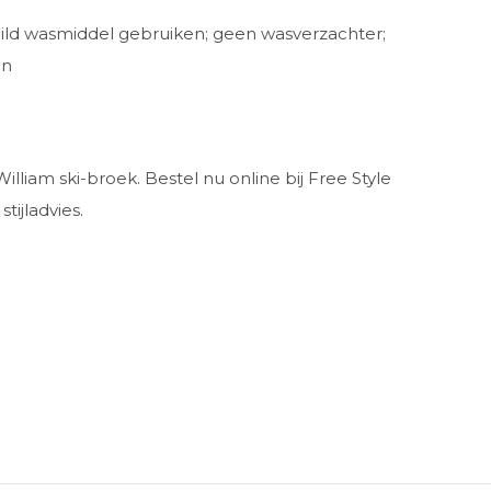
mild wasmiddel gebruiken; geen wasverzachter;
en
liam ski-broek. Bestel nu online bij Free Style
tijladvies.