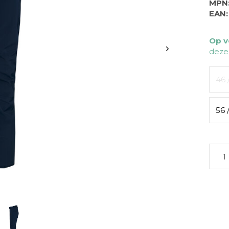
MPN
EAN:
Op v
deze
46 
56 