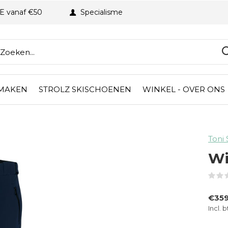
BE vanaf €50
Specialisme
 MAKEN
STROLZ SKISCHOENEN
WINKEL - OVER ONS
Toni 
Wi
€35
Incl. 