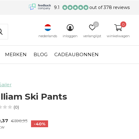
9.1
out of 378 reviews
0
0
nederlands
inloggen
verlanglijst
winkelwagen
MERKEN
BLOG
CADEAUBONNEN
Sailer
lliam Ski Pants
(0)
9,37
€598,95
-40%
btw