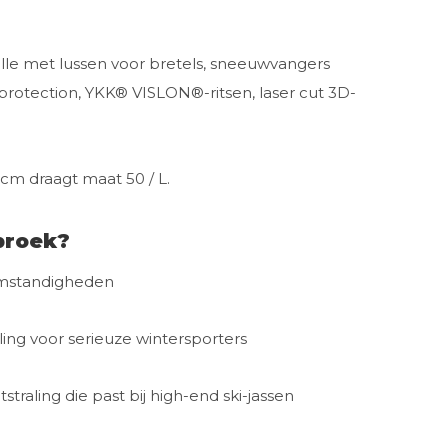
aille met lussen voor bretels, sneeuwvangers
 protection, YKK® VISLON®-ritsen, laser cut 3D-
 cm draagt maat 50 / L.
broek?
omstandigheden
ng voor serieuze wintersporters
traling die past bij high-end ski-jassen