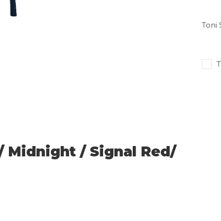
Toni 
T
/ Midnight / Signal Red/