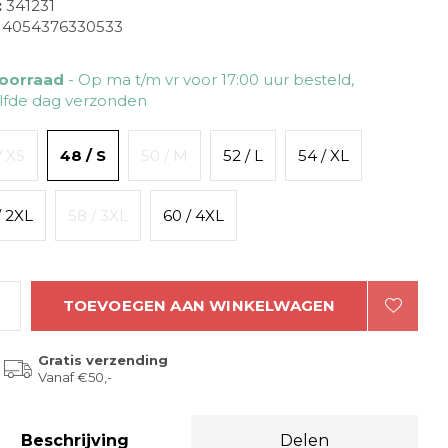
:
341231
4054376330533
oorraad
- Op ma t/m vr voor 17:00 uur besteld,
lfde dag verzonden
/ XS
48 / S
50 / M
52 / L
54 / XL
/ 2XL
58 / 3XL
60 / 4XL
TOEVOEGEN AAN WINKELWAGEN
Gratis verzending
Vanaf €50,-
Beschrijving
Delen