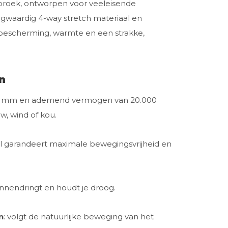
nbroek, ontworpen voor veeleisende
ogwaardig 4-way stretch materiaal en
bescherming, warmte en een strakke,
n
00 mm en ademend vermogen van 20.000
w, wind of kou.
al garandeert maximale bewegingsvrijheid en
innendringt en houdt je droog.
n
: volgt de natuurlijke beweging van het