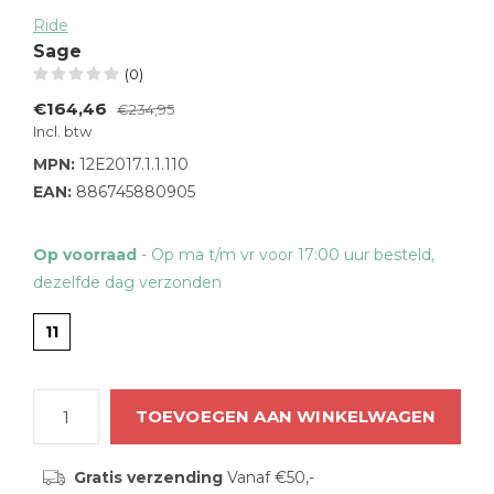
Ride
Sage
(0)
€164,46
€234,95
Incl. btw
MPN:
12E2017.1.1.110
EAN:
886745880905
Op voorraad
- Op ma t/m vr voor 17:00 uur besteld,
dezelfde dag verzonden
11
TOEVOEGEN AAN WINKELWAGEN
Gratis verzending
Vanaf €50,-