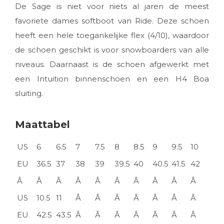
De Sage is niet voor niets al jaren de meest
favoriete dames softboot van Ride. Deze schoen
heeft een hele toegankelijke flex (4/10), waardoor
de schoen geschikt is voor snowboarders van alle
niveaus. Daarnaast is de schoen afgewerkt met
een Intuition binnenschoen en een H4 Boa
sluiting.
Maattabel
US
6
6.5
7
7.5
8
8.5
9
9.5
10
EU
36.5
37
38
39
39.5
40
40.5
41.5
42
Â
Â
Â
Â
Â
Â
Â
Â
Â
Â
US
10.5
11
Â
Â
Â
Â
Â
Â
Â
EU
42.5
43.5
Â
Â
Â
Â
Â
Â
Â