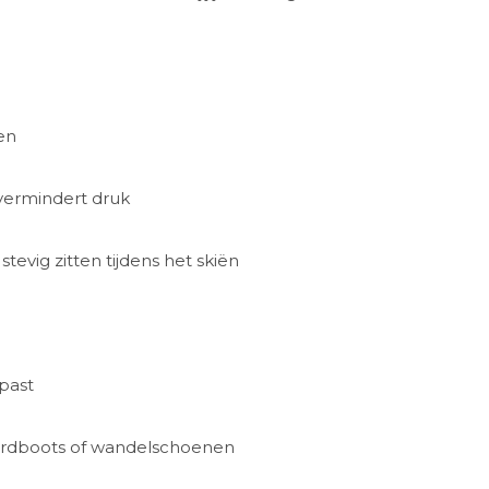
en
vermindert druk
 stevig zitten tijdens het skiën
past
ardboots of wandelschoenen