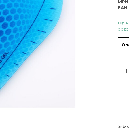
MPN
EAN:
Op v
deze
One
Sidas