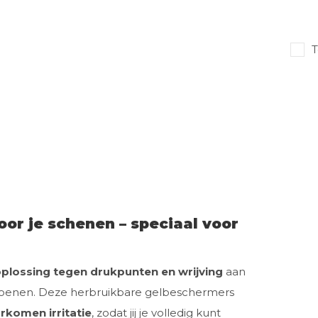
T
or je schenen – speciaal voor
oplossing tegen drukpunten en wrijving
aan
choenen. Deze herbruikbare gelbeschermers
rkomen irritatie
, zodat jij je volledig kunt