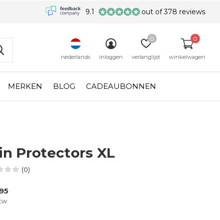
9.1
out of 378 reviews
0
0
nederlands
inloggen
verlanglijst
winkelwagen
MERKEN
BLOG
CADEAUBONNEN
in Protectors XL
(0)
95
btw