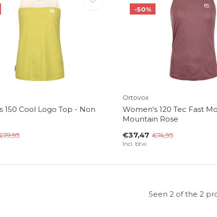
-50%
Ortovox
 150 Cool Logo Top - Non
Women's 120 Tec Fast Mo
Mountain Rose
€37,47
€79,95
€74,95
Incl. btw
Seen 2 of the 2 pr