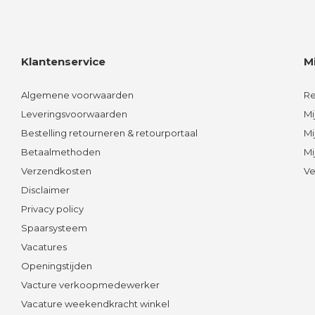
Klantenservice
M
Algemene voorwaarden
Re
Leveringsvoorwaarden
Mi
Bestelling retourneren & retourportaal
Mi
Betaalmethoden
Mi
Verzendkosten
Ve
Disclaimer
Privacy policy
Spaarsysteem
Vacatures
Openingstijden
Vacture verkoopmedewerker
Vacature weekendkracht winkel