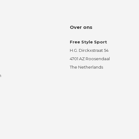
Over ons
Free Style Sport
H.G. Dirckxstraat 54
4701 AZ Roosendaal
The Netherlands
n