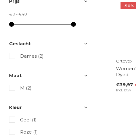
Prijs
-50%
€0
-
€40
Geslacht
Dames
(2)
Ortovox
Women's
Dyed
Maat
€39,97
M
(2)
Incl. btw
Kleur
Geel
(1)
Roze
(1)