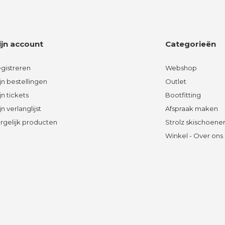
ijn account
Categorieën
gistreren
Webshop
jn bestellingen
Outlet
jn tickets
Bootfitting
jn verlanglijst
Afspraak maken
rgelijk producten
Strolz skischoene
Winkel - Over ons