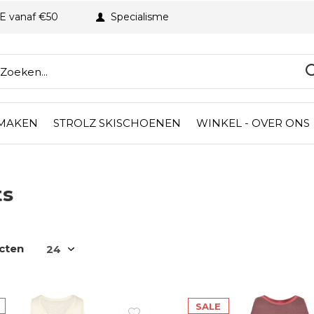
BE vanaf €50
Specialisme
 MAKEN
STROLZ SKISCHOENEN
WINKEL - OVER ONS
ts
cten
SALE