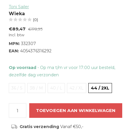
Toni Sailer
Wieka
(0)
€89,47
€178,95
Incl. btw
MPN:
332307
EAN:
4054376316292
Op voorraad
- Op ma t/m vr voor 17:00 uur besteld,
dezelfde dag verzonden
36 / S
38 / M
40 / L
42 / XL
44 / 2XL
TOEVOEGEN AAN WINKELWAGEN
Gratis verzending
Vanaf €50,-