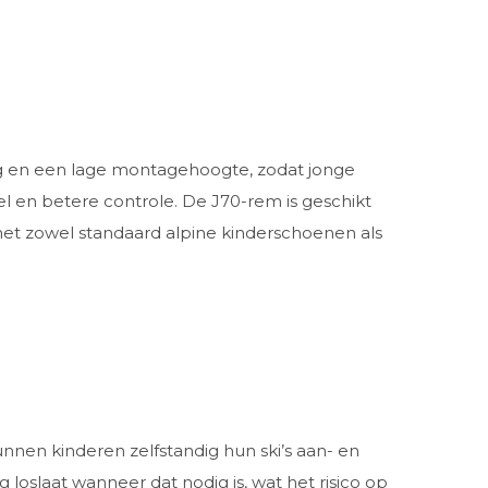
ng en een lage montagehoogte, zodat jonge
oel en betere controle. De J70-rem is geschikt
met zowel standaard alpine kinderschoenen als
nnen kinderen zelfstandig hun ski’s aan- en
g loslaat wanneer dat nodig is, wat het risico op