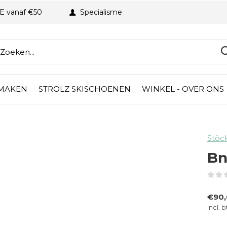
BE vanaf €50
Specialisme
 MAKEN
STROLZ SKISCHOENEN
WINKEL - OVER ONS
Stöck
Bn
€90
Incl. 