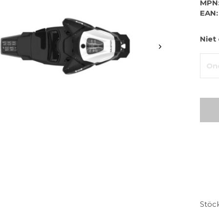
MPN
EAN:
Niet
One
Stöck