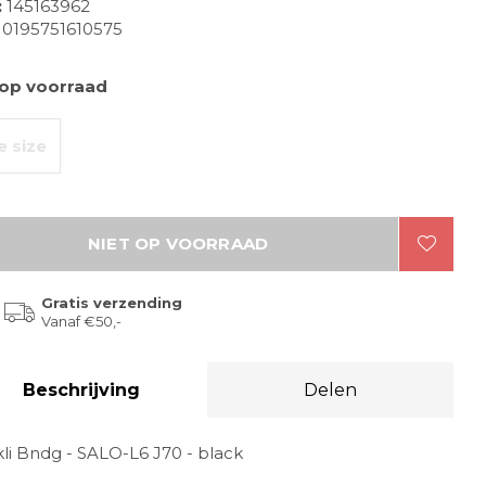
:
145163962
0195751610575
 op voorraad
 size
NIET OP VOORRAAD
Gratis verzending
Vanaf €50,-
Beschrijving
Delen
li Bndg - SALO-L6 J70 - black