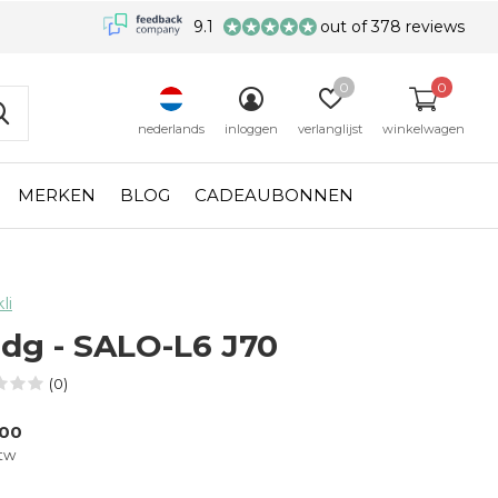
9.1
out of 378 reviews
0
0
nederlands
inloggen
verlanglijst
winkelwagen
MERKEN
BLOG
CADEAUBONNEN
li
dg - SALO-L6 J70
(0)
,00
btw