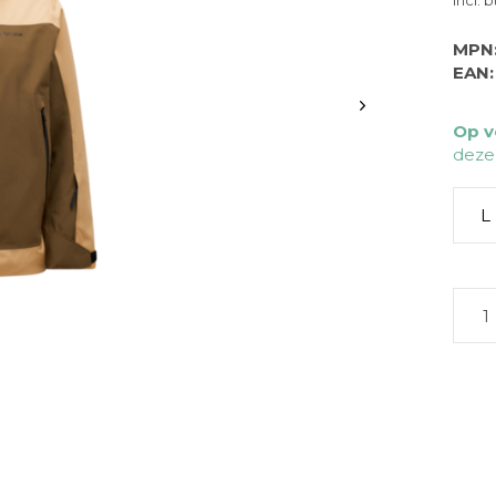
Incl. 
MPN
EAN:
Op v
deze
L