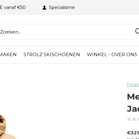
BE vanaf €50
Specialisme
 MAKEN
STROLZ SKISCHOENEN
WINKEL - OVER ONS
Peak
Me
Ja
€32