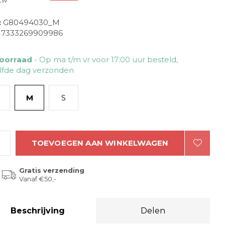
btw
:
G80494030_M
7333269909986
oorraad
- Op ma t/m vr voor 17:00 uur besteld,
lfde dag verzonden
M
S
TOEVOEGEN AAN WINKELWAGEN
Gratis verzending
Vanaf €50,-
Beschrijving
Delen