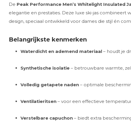
De
Peak Performance Men’s Whitelight Insulated J
elegantie en prestaties. Deze luxe ski-jas combineer
design, speciaal ontwikkeld voor dames die stijl én comf
Belangrijkste kenmerken
Waterdicht en ademend materiaal
– houdt je d
Synthetische isolatie
– betrouwbare warmte, zelf
Volledig getapete naden
– optimale beschermi
Ventilatieritsen
– voor een effectieve temperatuu
Verstelbare capuchon
– biedt extra beschermin