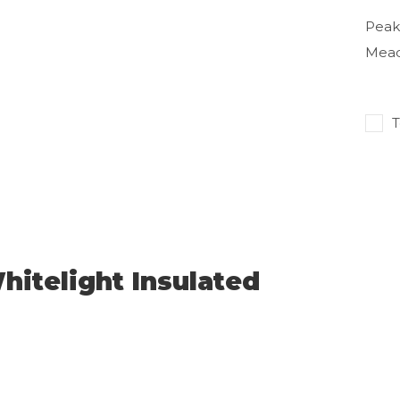
Peak
Mea
T
itelight Insulated