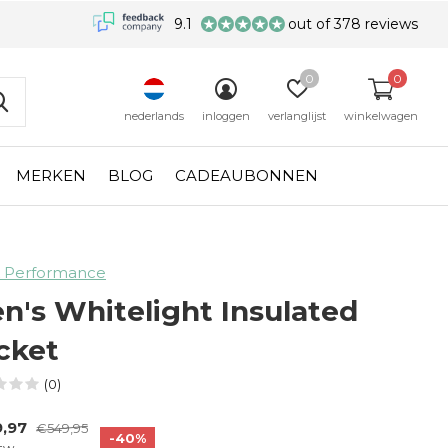
9.1
out of 378 reviews
0
0
nederlands
inloggen
verlanglijst
winkelwagen
MERKEN
BLOG
CADEAUBONNEN
 Performance
n's Whitelight Insulated
cket
(0)
9,97
€549,95
-40%