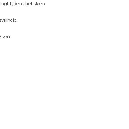
gt tijdens het skiën.
rijheid.
kken.