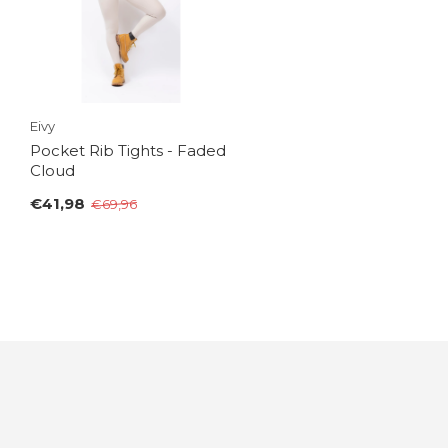
Eivy
Pocket Rib Tights - Faded
Cloud
€41,98
€69,96