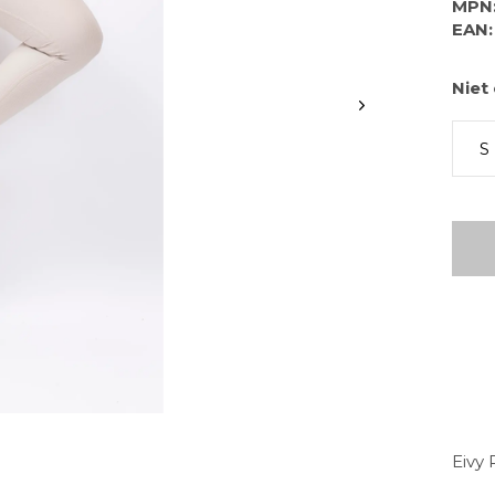
MPN
EAN:
Niet
S
Eivy 