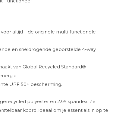
ti-functioneel!
voor altijd – de originele multi-functionele
erende en sneldrogende geborstelde 4-way
emaakt van Global Recycled Standard®
energie.
nte UPF 50+ bescherming.
 gerecycled polyester en 23% spandex. Ze
stelbaar koord, ideaal om je essentials in op te