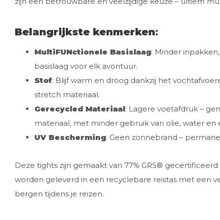
zijn een betrouwbare en veelzijdige keuze – ultiem mul
Belangrijkste kenmerken
:
MultiFUNctionele Basislaag
: Minder inpakken, 
basislaag voor elk avontuur.
Stof
: Blijf warm en droog dankzij het vochtafvo
stretch materiaal.
Gerecycled Materiaal
: Lagere voetafdruk – g
materiaal, met minder gebruik van olie, water en 
UV Bescherming
: Geen zonnebrand – permane
Deze tights zijn gemaakt van 77% GRS® gecertificeerd
worden geleverd in een recyclebare reistas met een ver
bergen tijdens je reizen.