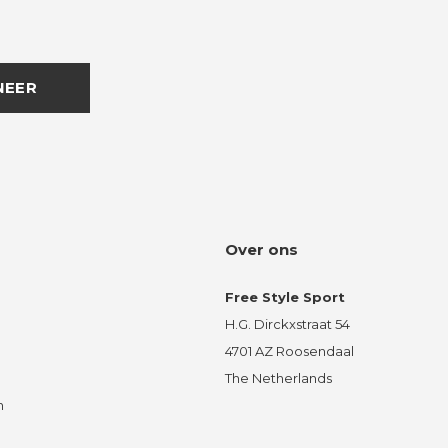
NEER
Over ons
Free Style Sport
H.G. Dirckxstraat 54
4701 AZ Roosendaal
The Netherlands
n