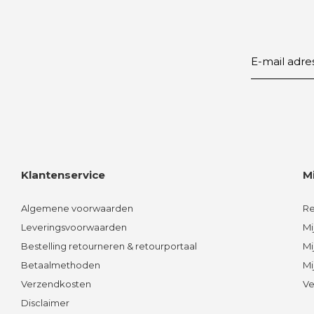
Klantenservice
M
Algemene voorwaarden
Re
Leveringsvoorwaarden
Mi
Bestelling retourneren & retourportaal
Mi
Betaalmethoden
Mi
Verzendkosten
Ve
Disclaimer