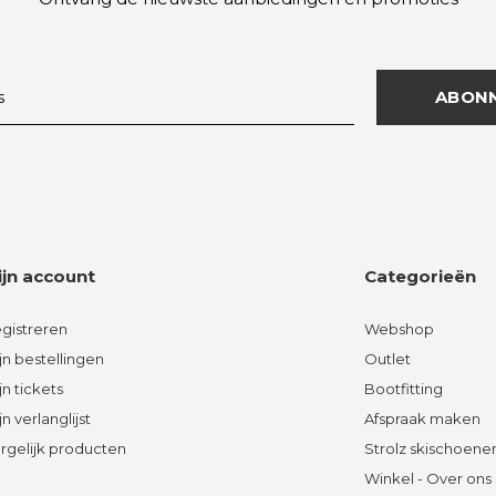
ABON
ijn account
Categorieën
gistreren
Webshop
jn bestellingen
Outlet
jn tickets
Bootfitting
jn verlanglijst
Afspraak maken
rgelijk producten
Strolz skischoene
Winkel - Over ons