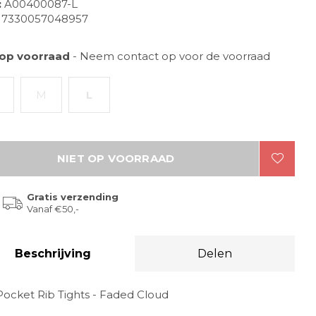
:
A00400087-L
7330057048957
 op voorraad
- Neem contact op voor de voorraad
M
L
NIET OP VOORRAAD
Gratis verzending
Vanaf €50,-
Beschrijving
Delen
Pocket Rib Tights - Faded Cloud