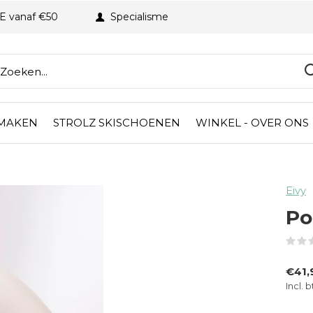
BE vanaf €50
Specialisme
 MAKEN
STROLZ SKISCHOENEN
WINKEL - OVER ONS
Eivy
Po
€41,
Incl. 