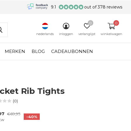
9.1
out of 378 reviews
0
0
nederlands
inloggen
verlanglijst
winkelwagen
MERKEN
BLOG
CADEAUBONNEN
cket Rib Tights
(0)
97
€69,95
-40%
btw