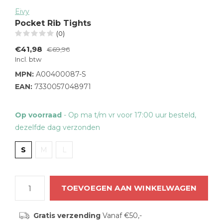
Eivy
Pocket Rib Tights
(0)
€41,98
€69,96
Incl. btw
MPN:
A00400087-S
EAN:
7330057048971
Op voorraad
- Op ma t/m vr voor 17:00 uur besteld,
dezelfde dag verzonden
S
M
L
TOEVOEGEN AAN WINKELWAGEN
Gratis verzending
Vanaf €50,-