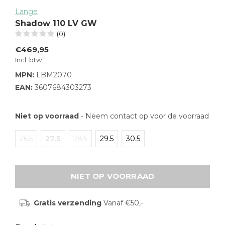
Lange
Shadow 110 LV GW
(0)
€469,95
Incl. btw
MPN:
LBM2070
EAN:
3607684303273
Niet op voorraad
- Neem contact op voor de voorraad
26.5
27.5
28.5
29.5
30.5
NIET OP VOORRAAD
Gratis verzending
Vanaf €50,-