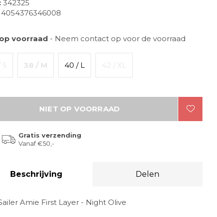
:
342325
4054376346008
 op voorraad
- Neem contact op voor de voorraad
/ S
38 / M
40 / L
42 / XL
NIET OP VOORRAAD
Gratis verzending
Vanaf €50,-
Beschrijving
Delen
Sailer Amie First Layer - Night Olive