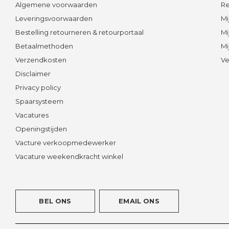
Algemene voorwaarden
Re
Leveringsvoorwaarden
Mi
Bestelling retourneren & retourportaal
Mi
Betaalmethoden
Mi
Verzendkosten
Ve
Disclaimer
Privacy policy
Spaarsysteem
Vacatures
Openingstijden
Vacture verkoopmedewerker
Vacature weekendkracht winkel
BEL ONS
EMAIL ONS