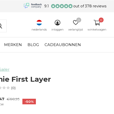
9.1
out of 378 reviews
0
0
nederlands
inloggen
verlanglijst
winkelwagen
MERKEN
BLOG
CADEAUBONNEN
Sailer
ie First Layer
(0)
,47
€198,95
-50%
btw