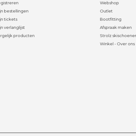
gistreren
Webshop
jn bestellingen
Outlet
jn tickets
Bootfitting
jn verlanglijst
Afspraak maken
rgelijk producten
Strolz skischoene
Winkel - Over ons