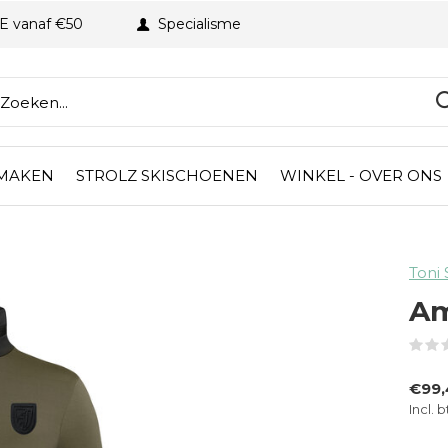
BE vanaf €50
Specialisme
 MAKEN
STROLZ SKISCHOENEN
WINKEL - OVER ONS
Toni 
Am
€99
Incl. 