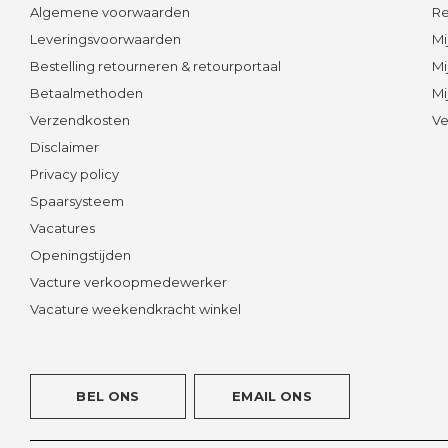
Algemene voorwaarden
Re
Leveringsvoorwaarden
Mi
Bestelling retourneren & retourportaal
Mi
Betaalmethoden
Mi
Verzendkosten
Ve
Disclaimer
Privacy policy
Spaarsysteem
Vacatures
Openingstijden
Vacture verkoopmedewerker
Vacature weekendkracht winkel
BEL ONS
EMAIL ONS