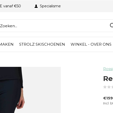
BE vanaf €50
Specialisme
 MAKEN
STROLZ SKISCHOENEN
WINKEL - OVER ONS
Ross
Re
€159
Incl. 