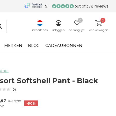
9.1
out of 378 reviews
0
0
nederlands
inloggen
verlanglijst
winkelwagen
MERKEN
BLOG
CADEAUBONNEN
ignol
sort Softshell Pant - Black
(0)
,97
€319,95
-50%
btw