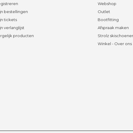
gistreren
Webshop
jn bestellingen
Outlet
jn tickets
Bootfitting
jn verlanglijst
Afspraak maken
rgelijk producten
Strolz skischoene
Winkel - Over ons